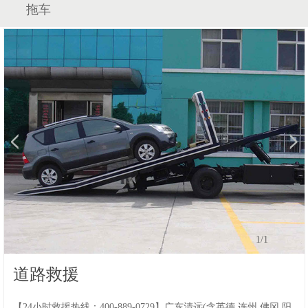
拖车
1
/1
道路救援
【24小时救援热线：400-889-0729】广东清远(含英德,连州,佛冈,阳